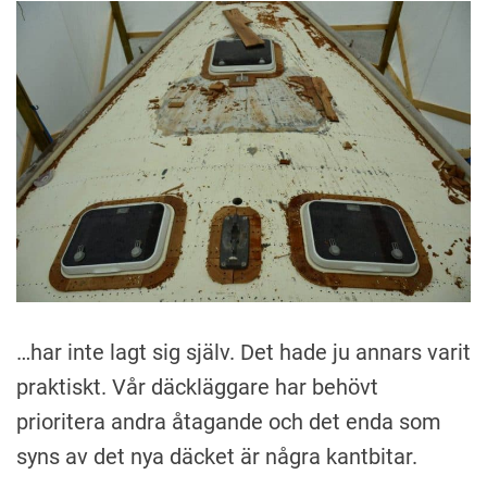
A
n
k
i
…har inte lagt sig själv. Det hade ju annars varit
praktiskt. Vår däckläggare har behövt
prioritera andra åtagande och det enda som
syns av det nya däcket är några kantbitar.