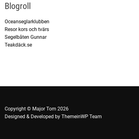
Blogroll
g
o
Oceanseglarklubben
r
Resor kors och tvärs
i
Segelbåten Gunnar
e
Teakdäck.se
r
Copyright © Major Tom 2026
Designed & Developed by
ThemeinWP Team