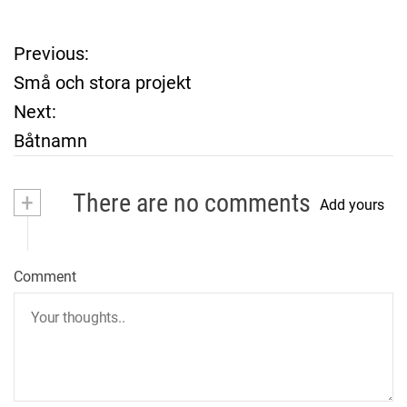
Previous:
P
Små och stora projekt
o
Next:
Båtnamn
s
t
+
There are no comments
Add yours
n
a
Comment
v
i