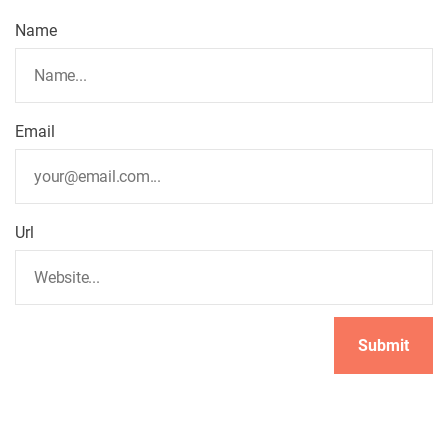
g
Name
a
t
Email
i
o
Url
n