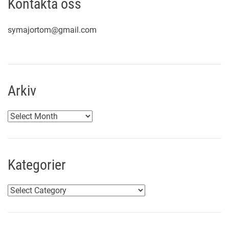
Kontakta oss
symajortom@gmail.com
Arkiv
A
r
k
i
Kategorier
v
K
a
t
e