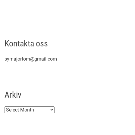
Kontakta oss
symajortom@gmail.com
Arkiv
A
r
k
i