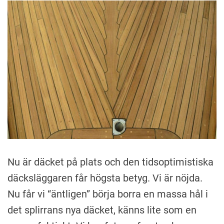
A
n
k
i
Nu är däcket på plats och den tidsoptimistiska
däcksläggaren får högsta betyg. Vi är nöjda.
Nu får vi “äntligen” börja borra en massa hål i
det splirrans nya däcket, känns lite som en