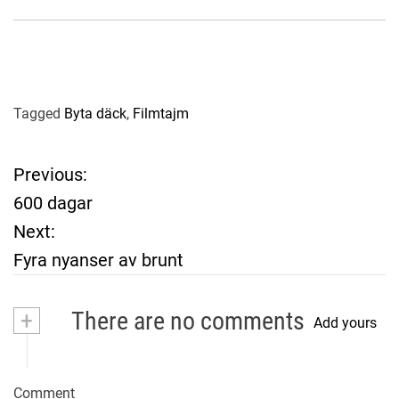
Tagged
Byta däck
,
Filmtajm
Previous:
P
600 dagar
o
Next:
Fyra nyanser av brunt
s
t
+
There are no comments
Add yours
n
a
Comment