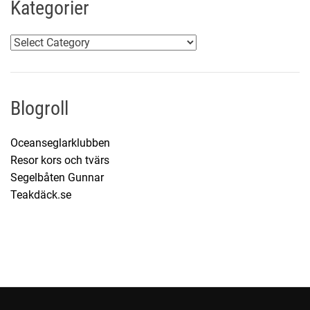
Kategorier
v
K
a
t
e
Blogroll
g
o
Oceanseglarklubben
r
Resor kors och tvärs
i
Segelbåten Gunnar
e
Teakdäck.se
r