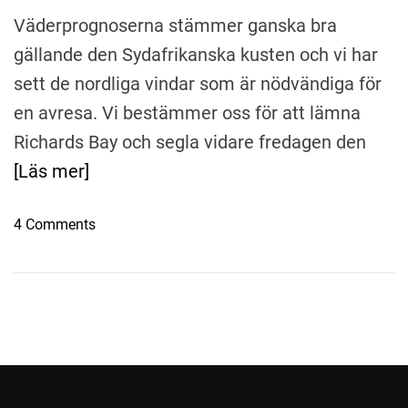
Väderprognoserna stämmer ganska bra
gällande den Sydafrikanska kusten och vi har
sett de nordliga vindar som är nödvändiga för
en avresa. Vi bestämmer oss för att lämna
Richards Bay och segla vidare fredagen den
[Läs mer]
o
4 Comments
n
F
r
å
n
R
i
c