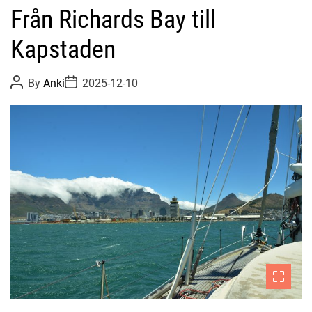
Från Richards Bay till
Kapstaden
P
P
By
Anki
2025-12-10
o
o
s
s
t
t
A
D
u
a
t
t
h
e
o
r