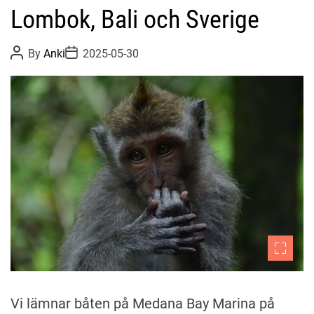
Lombok, Bali och Sverige
P
P
By
Anki
2025-05-30
o
o
s
s
t
t
A
D
u
a
t
t
h
e
o
r
Vi lämnar båten på Medana Bay Marina på