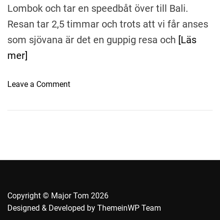
Lombok och tar en speedbåt över till Bali.
Resan tar 2,5 timmar och trots att vi får anses
som sjövana är det en guppig resa och
[Läs
mer]
o
Leave a Comment
n
L
o
m
b
o
k
,
B
Copyright © Major Tom 2026
a
Designed & Developed by
ThemeinWP Team
l