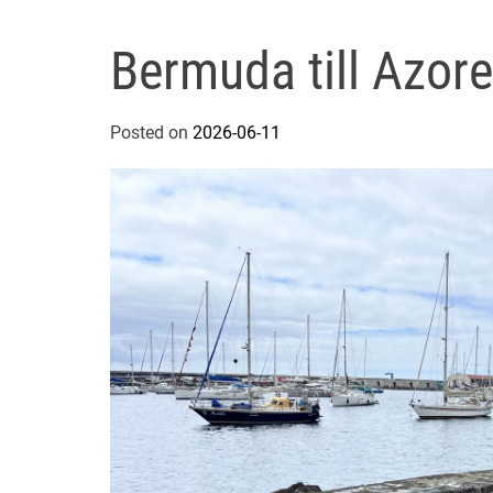
Bermuda till Azor
Posted on
2026-06-11
b
y
A
n
k
i