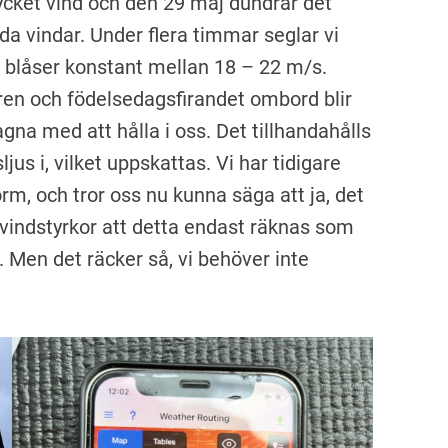
cket vind och den 29 maj dundrar det
a vindar. Under flera timmar seglar vi
t blåser konstant mellan 18 – 22 m/s.
en och födelsedagsfirandet ombord blir
agna med att hålla i oss. Det tillhandahålls
us i, vilket uppskattas. Vi har tidigare
orm, och tror oss nu kunna säga att ja, det
r vindstyrkor att detta endast räknas som
. Men det räcker så, vi behöver inte