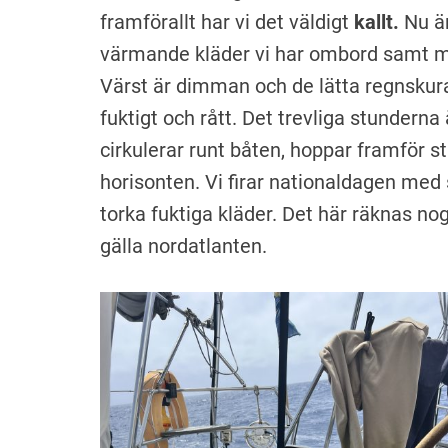
framförallt har vi det väldigt
kallt.
Nu är
värmande kläder vi har ombord samt mö
Värst är dimman och de lätta regnskura
fuktigt och rått. Det trevliga stundern
cirkulerar runt båten, hoppar framför st
horisonten. Vi firar nationaldagen med 
torka fuktiga kläder. Det här räknas no
gälla nordatlanten.