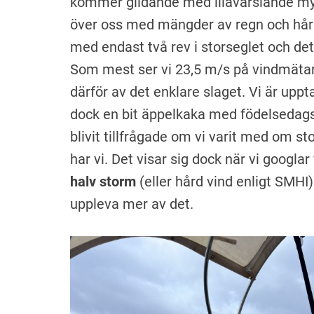
kommer glidande med illavarslande my
över oss med mängder av regn och hård
med endast två rev i storseglet och de
Som mest ser vi 23,5 m/s på vindmätar
därför av det enklare slaget. Vi är uppt
dock en bit äppelkaka med födelsedagslj
blivit tillfrågade om vi varit med om st
har vi. Det visar sig dock när vi googla
halv storm
(eller hård vind enligt SMHI)
uppleva mer av det.