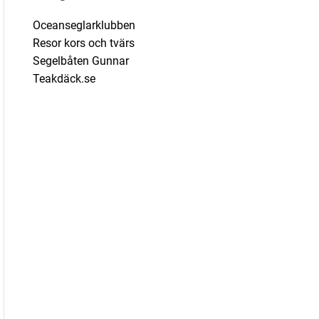
o
Oceanseglarklubben
r
Resor kors och tvärs
i
Segelbåten Gunnar
e
Teakdäck.se
r