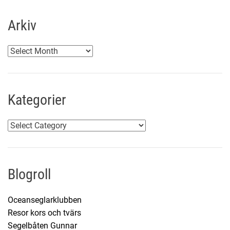
Arkiv
A
r
k
i
Kategorier
v
K
a
t
e
Blogroll
g
o
Oceanseglarklubben
r
Resor kors och tvärs
i
Segelbåten Gunnar
e