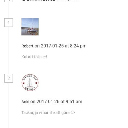
n
a
1
v
on 2017-01-25 at 8:24 pm
Robert
i
Kul att följa er!
g
a
2
t
i
on 2017-01-26 at 9:51 am
Anki
Tackar, ja vi har lite att göra 🙂
o