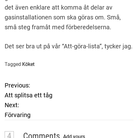
det även enklare att komma åt delar av
gasinstallationen som ska göras om. Små,
små steg framåt med förberedelserna.
Det ser bra ut på vår “Att-göra-lista”, tycker jag.
Tagged
Köket
Previous:
P
Att splitsa ett tåg
o
Next:
Förvaring
s
t
4
Comments
Add yours