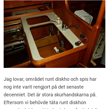
A
n
k
i
Jag lovar, området runt diskho och spis har
nog inte varit rengjort på det senaste
decenniet. Det är stora skurhandskarna på.
Eftersom vi behövde täta runt diskhon