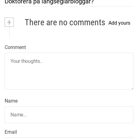
Doktorera på långseglarbloggar?
s
t
+
There are no comments
Add yours
n
a
Comment
v
i
g
Name
a
t
Email
i