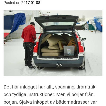
Posted on
2017-01-08
b
y
A
n
k
i
Det här inlägget har allt, spänning, dramatik
och tydliga instruktioner. Men vi börjar från
början. Själva inköpet av bäddmadrasser var