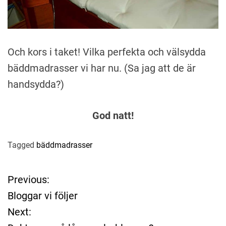
Och kors i taket! Vilka perfekta och välsydda
bäddmadrasser vi har nu. (Sa jag att de är
handsydda?)
God natt!
Tagged
bäddmadrasser
Previous:
P
Bloggar vi följer
o
Next: