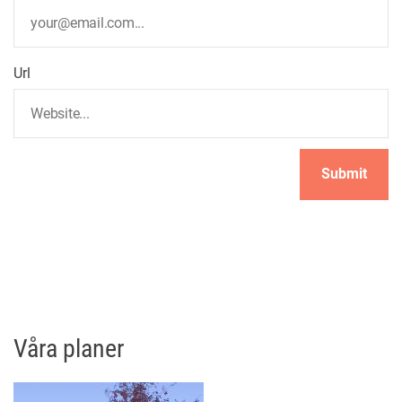
o
Url
n
Våra planer