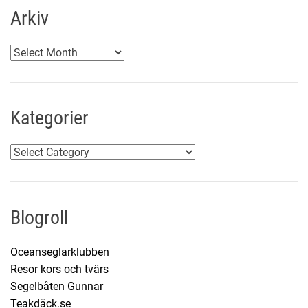
Arkiv
A
r
k
i
Kategorier
v
K
a
t
e
Blogroll
g
o
Oceanseglarklubben
r
Resor kors och tvärs
i
Segelbåten Gunnar
e
Teakdäck.se
r