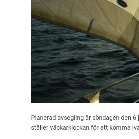
n
Planerad avsegling är söndagen den 6 j
ställer väckarklockan för att komma iv