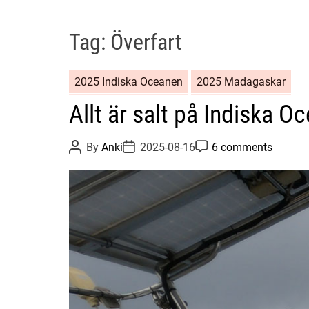
Tag:
Överfart
2025 Indiska Oceanen
2025 Madagaskar
Allt är salt på Indiska O
P
P
P
By
Anki
2025-08-16
6 comments
o
o
o
s
s
s
t
t
t
A
D
C
u
a
o
t
t
m
h
e
m
o
e
r
n
t