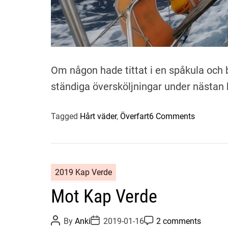
Om någon hade tittat i en spåkula och b
ständiga översköljningar under nästan h
o
Tagged
Hårt väder
,
Överfart
6 Comments
n
A
l
l
2019 Kap Verde
t
Mot Kap Verde
ä
r
s
P
P
P
By
Anki
2019-01-16
2 comments
o
o
o