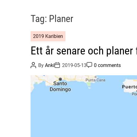
Tag:
Planer
2019 Karibien
Ett år senare och planer
P
P
P
By
Anki
2019-05-13
0 comments
o
o
o
s
s
s
t
t
t
A
D
C
u
a
o
t
t
m
h
e
m
o
e
r
n
t