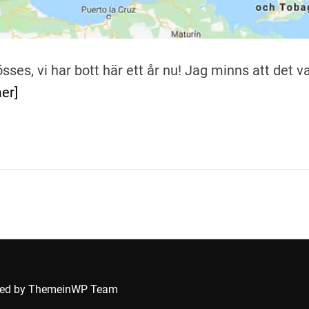
Jösses, vi har bott här ett år nu! Jag minns att det v
er]
ped by
ThemeinWP Team