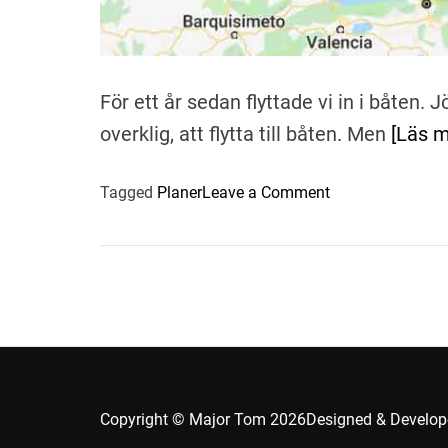
För ett år sedan flyttade vi in i båten. 
overklig, att flytta till båten. Men
[Läs m
o
Tagged
Planer
Leave a Comment
n
E
t
t
å
r
s
e
n
Copyright © Major Tom 2026
Designed & Develo
a