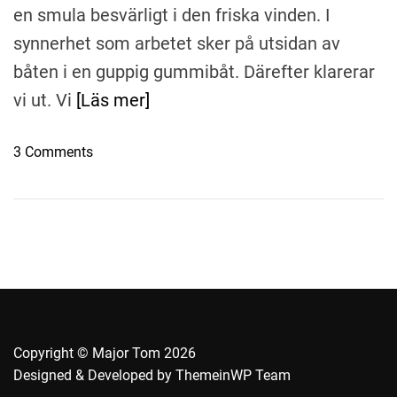
en smula besvärligt i den friska vinden. I
synnerhet som arbetet sker på utsidan av
båten i en guppig gummibåt. Därefter klarerar
vi ut. Vi
[Läs mer]
o
3 Comments
n
E
n
s
v
ä
n
g
t
Copyright © Major Tom 2026
i
Designed & Developed by
ThemeinWP Team
l