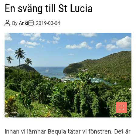
En sväng till St Lucia
P
P
By
Anki
2019-03-04
o
o
s
s
t
t
A
D
u
a
t
t
h
e
o
r
Innan vi lämnar Bequia tätar vi fönstren. Det är