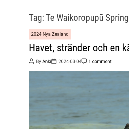
Tag:
Te Waikoropupū Sprin
2024 Nya Zealand
Havet, stränder och en k
P
P
P
By
Anki
2024-03-04
1 comment
o
o
o
s
s
s
t
t
t
A
D
C
u
a
o
t
t
m
h
e
m
o
e
r
n
t