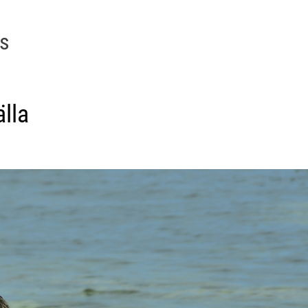
gs
älla