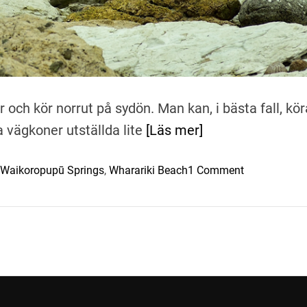
och kör norrut på sydön. Man kan, i bästa fall, kö
a vägkoner utställda lite
[Läs mer]
o
 Waikoropupū Springs
,
Wharariki Beach
1 Comment
n
H
a
v
e
t
,
s