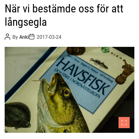
När vi bestämde oss för att
långsegla
P
P
By
Anki
2017-03-24
o
o
s
s
t
t
A
D
u
a
t
t
h
e
o
r