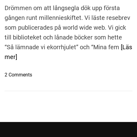
Drömmen om att långsegla dök upp första
gången runt millennieskiftet. Vi läste resebrev
som publicerades på world wide web. Vi gick
till biblioteket och lånade böcker som hette
“Så lämnade vi ekorrhjulet” och “Mina fem
[Läs
mer]
o
2 Comments
n
N
ä
r
v
i
b
e