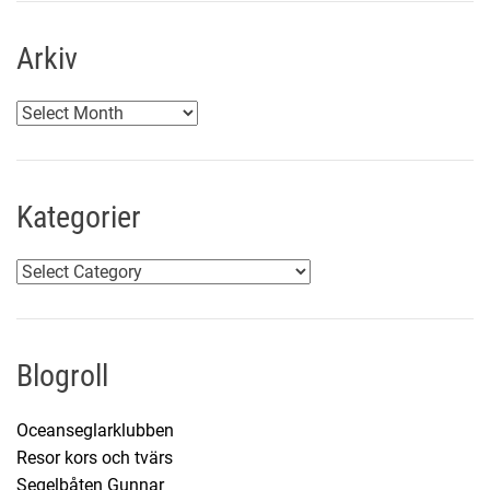
Arkiv
A
r
k
i
Kategorier
v
K
a
t
e
Blogroll
g
o
Oceanseglarklubben
r
Resor kors och tvärs
i
Segelbåten Gunnar
e