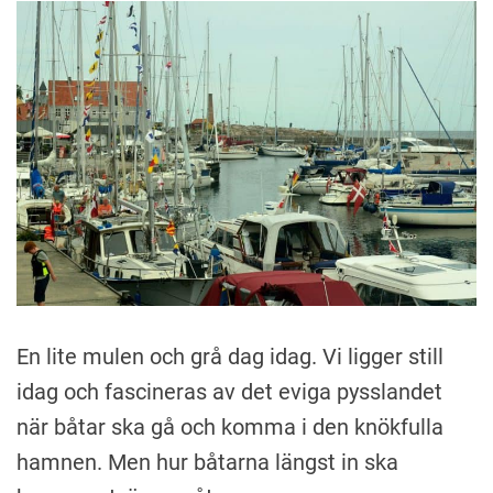
A
n
k
i
En lite mulen och grå dag idag. Vi ligger still
idag och fascineras av det eviga pysslandet
när båtar ska gå och komma i den knökfulla
hamnen. Men hur båtarna längst in ska