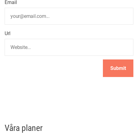
Email
i
o
Url
n
Våra planer