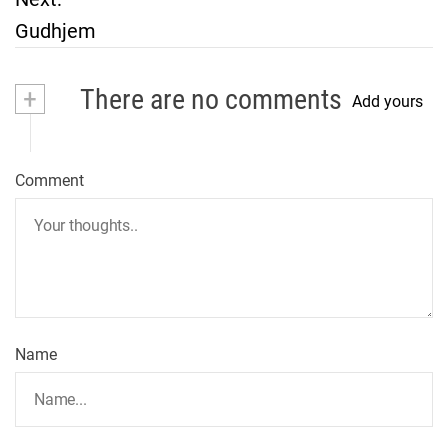
Gudhjem
s
t
+
There are no comments
Add yours
n
a
Comment
v
i
g
Name
a
t