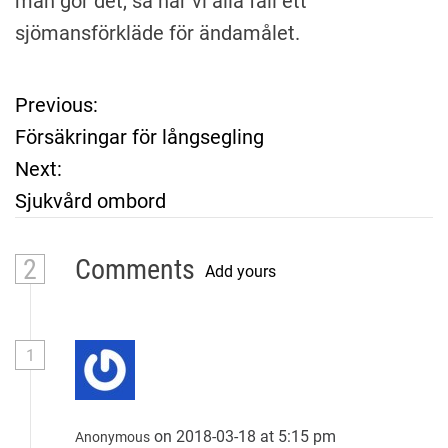
man gör det, så har vi alla fall ett
sjömansförkläde för ändamålet.
Previous:
P
Försäkringar för långsegling
o
Next:
Sjukvård ombord
s
t
2
Comments
Add yours
n
a
1
v
on 2018-03-18 at 5:15 pm
Anonymous
i