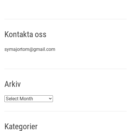
Kontakta oss
symajortom@gmail.com
Arkiv
A
r
k
i
Kategorier
v