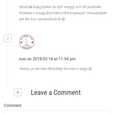
Skratt😀👍jag tycker du sytt snyggt och ett praktiskt
g
förkläde o snygg liten hätta till kompassen. Huvudsaken
det blir bra i slutänden👍☀️😄
a
t
2
i
o
on 2018-03-18 at 11:54 pm
Anki
Tackar, ja det blev tillräckligt bra kan vi säga 😄
n
+
Leave a Comment
Comment