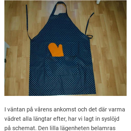
A
n
k
i
I väntan på vårens ankomst och det där varma
vädret alla längtar efter, har vi lagt in syslöjd
på schemat. Den lilla lägenheten belamras