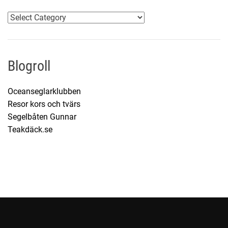
K
a
t
e
Blogroll
g
o
Oceanseglarklubben
r
Resor kors och tvärs
i
Segelbåten Gunnar
e
Teakdäck.se
r