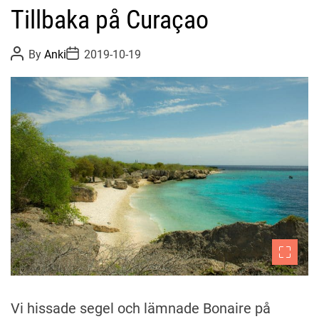
Tillbaka på Curaçao
P
P
By
Anki
2019-10-19
o
o
s
s
t
t
A
D
u
a
t
t
h
e
o
r
Vi hissade segel och lämnade Bonaire på