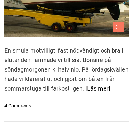
En smula motvilligt, fast nödvändigt och bra i
slutänden, lämnade vi till sist Bonaire på
söndagmorgonen kl halv nio. På lördagskvällen
hade vi klarerat ut och gjort om båten från
sommarstuga till farkost igen.
[Läs mer]
o
4 Comments
n
U
p