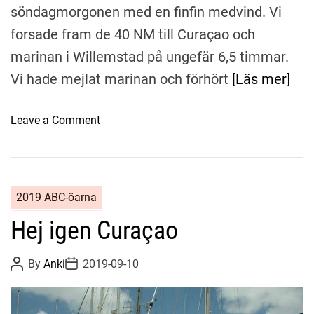
söndagmorgonen med en finfin medvind. Vi
forsade fram de 40 NM till Curaçao och
marinan i Willemstad på ungefär 6,5 timmar.
Vi hade mejlat marinan och förhört
[Läs mer]
o
Leave a Comment
n
T
i
l
2019 ABC-öarna
l
Hej igen Curaçao
b
a
k
P
P
By
Anki
2019-09-10
o
o
a
s
s
t
t
p
A
D
å