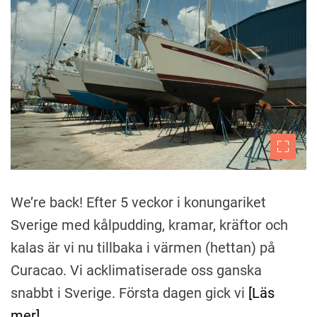
u
a
t
t
C
h
e
u
o
r
r
a
ç
a
o
We’re back! Efter 5 veckor i konungariket
Sverige med kålpudding, kramar, kräftor och
kalas är vi nu tillbaka i värmen (hettan) på
Curacao. Vi acklimatiserade oss ganska
snabbt i Sverige. Första dagen gick vi
[Läs
mer]