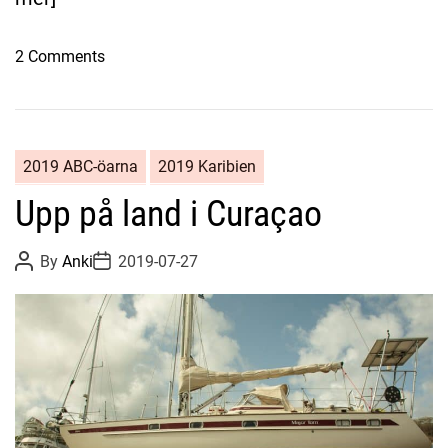
o
2 Comments
n
H
e
j
2019 ABC-öarna
2019 Karibien
i
Upp på land i Curaçao
g
e
n
P
P
By
Anki
2019-07-27
o
o
C
s
s
t
t
u
A
D
r
u
a
t
t
a
h
e
ç
o
r
a
o